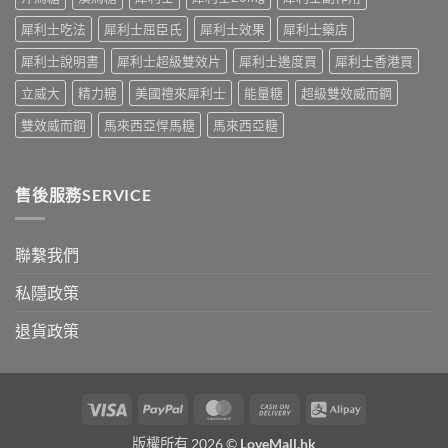
公
術
開〉
犀利士吃法
犀利士屈臣氏
犀利士效果
犀利士藥店
要
中
打
犀利士說明書
犀利士超級雙效片
犀利士邊度買
犀利士香港買
折
讀〉
立威大
精力糖
美國禮來犀利士
能量糖
超級雙效威而鋼
中
雙效威而鋼
馬來西亞悍馬糖
馬來西亞糖
售後服務SERVICE
聯繫我們
私隱政策
退貨政策
Visa
PayPal
MasterCard
Cash
Alipay
On
版權所有 2026 ©
LoveMall.hk