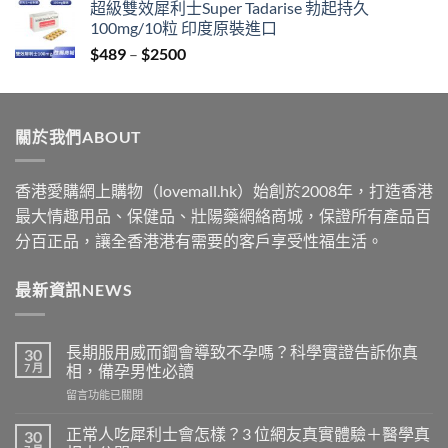
超級雙效犀利士Super Tadarise 勃起持久
$329
100mg/10粒 印度原裝進口
through
Price
$
489
–
$
2500
$2199
range:
$489
through
關於我們ABOUT
$2500
香港愛購網上購物（lovemall.hk）始創於2008年，打造香港
最大情趣用品、保健品、壯陽藥網絡商城，保證所有產品百
分百正品，讓全香港港有需要的客戶享受性福生活。
最新資訊NEWS
長期服用威而鋼會導致不孕嗎？科學實證告訴你真
30
7 月
相，備孕男性必讀
在
留言功能已關閉
〈長
期
正常人吃犀利士會怎樣？3 位網友真實體驗＋醫學真
30
服