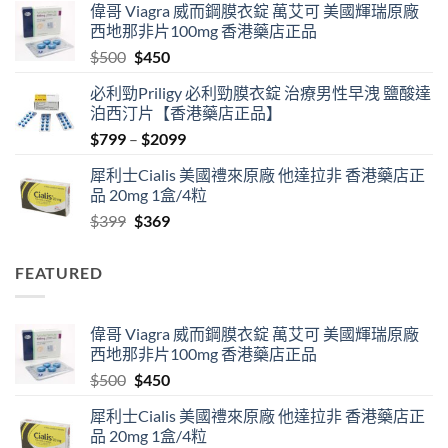
偉哥 Viagra 威而鋼膜衣錠 萬艾可 美國輝瑞原廠
$489
西地那非片100mg 香港藥店正品
through
Original
Current
$
500
$
450
$2500
price
price
必利勁Priligy 必利勁膜衣錠 治療男性早洩 鹽酸達
was:
is:
泊西汀片【香港藥店正品】
$500.
$450.
Price
$
799
–
$
2099
range:
犀利士Cialis 美國禮來原廠 他達拉非 香港藥店正
$799
品 20mg 1盒/4粒
through
Original
Current
$
399
$
369
$2099
price
price
was:
is:
FEATURED
$399.
$369.
偉哥 Viagra 威而鋼膜衣錠 萬艾可 美國輝瑞原廠
西地那非片100mg 香港藥店正品
Original
Current
$
500
$
450
price
price
犀利士Cialis 美國禮來原廠 他達拉非 香港藥店正
was:
is:
品 20mg 1盒/4粒
$500.
$450.