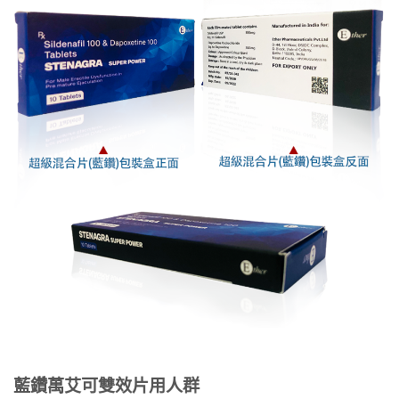
藍鑽萬艾可雙效片用人群