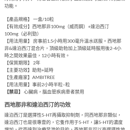
功能。
【產品規格】 一盒/10粒
【有效成分】西地那非100mg（威而鋼）+達泊西汀
100mg（必利勁）
【用法用量】 房事前1.5小時用300毫升溫水送服。西地那
非&達泊西汀混合片，頂級助勃加上頂級延時服用後2-4小
時之間效果最佳，12小時有效。
【保質期限】 2年
【主要功效】助勃+延時
【生產廠家】AMBITREE
【用法用量】事前2小時半粒–粒
【禁忌】
心臟病，腦血管疾病患者禁用
西地那非和達泊西汀的功效
達泊西汀是選擇性5-HT再攝取抑制劑，同西地那非類似，
達泊西汀也是很專壹的，它隻作用于5-HT，讓5-HT的濃度
增加，從而達到治療早泄的目的，西地那非可以高選擇性地