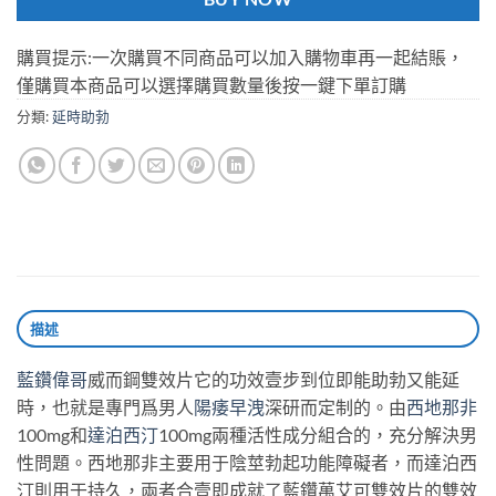
購買提示:一次購買不同商品可以加入購物車再一起結賬，
僅購買本商品可以選擇購買數量後按一鍵下單訂購
分類:
延時助勃
描述
藍鑽偉哥
威而鋼雙效片它的功效壹步到位即能助勃又能延
時，也就是專門爲男人
陽痿早洩
深研而定制的。由
西地那非
100mg和
達泊西汀
100mg兩種活性成分組合的，充分解決男
性問題。西地那非主要用于陰莖勃起功能障礙者，而達泊西
汀則用于持久，兩者合壹即成就了藍鑽萬艾可雙效片的雙效