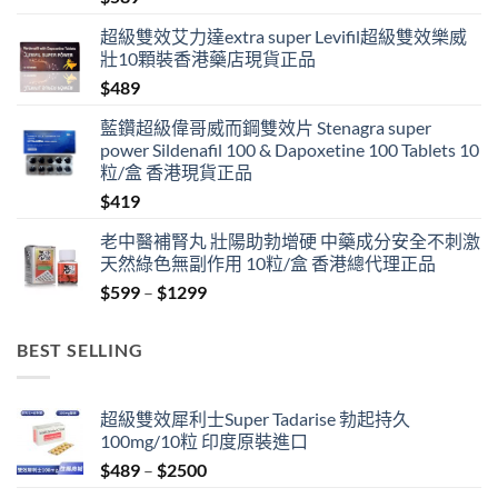
超級雙效艾力達extra super Levifil超級雙效樂威
壯10顆裝香港藥店現貨正品
$
489
藍鑽超級偉哥威而鋼雙效片 Stenagra super
power Sildenafil 100 & Dapoxetine 100 Tablets 10
粒/盒 香港現貨正品
$
419
老中醫補腎丸 壯陽助勃增硬 中藥成分安全不刺激
天然綠色無副作用 10粒/盒 香港總代理正品
Price
$
599
–
$
1299
range:
$599
BEST SELLING
through
$1299
超級雙效犀利士Super Tadarise 勃起持久
100mg/10粒 印度原裝進口
Price
$
489
–
$
2500
range: