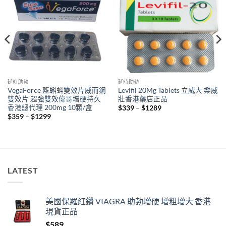
延時助勃
延時助勃
VegaForce 藍蝌蚪雙效片威而鋼
Levifil 20Mg Tablets 立威大 樂威
雙效片 超強雙效偉哥增硬持久
壯香港藥店正品
香港總代理 200mg 10顆/盒
Price
$
339
–
$
1289
range:
Price
$
359
–
$
1299
$339
range:
through
$359
$1289
through
$1299
LATEST
美國保羅紅鑽 VIAGRA 助勃增硬 增粗增大 香港
現貨正品
$
589