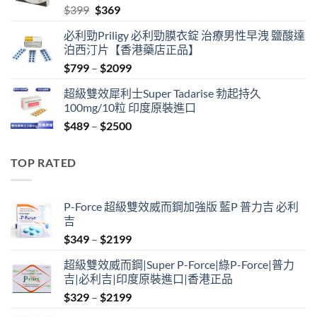
Original
Current
$
399
$
369
price
price
必利勁Priligy 必利勁膜衣錠 治療男性早洩 鹽酸達
was:
is:
泊西汀片【香港藥店正品】
$399.
$369.
Price
$
799
–
$
2099
range:
超級雙效犀利士Super Tadarise 勃起持久
$799
100mg/10粒 印度原裝進口
through
Price
$
489
–
$
2500
$2099
range:
$489
TOP RATED
through
$2500
P-Force 超級雙效威而鋼加強版 藍P 普力吉 必利
吉
Price
$
349
–
$
2199
range:
超級雙效威而鋼|Super P-Force|綠P-Force|普力
$349
吉|必利吉|印度原裝進口|香港正品
through
Price
$
329
–
$
2199
$2199
range: