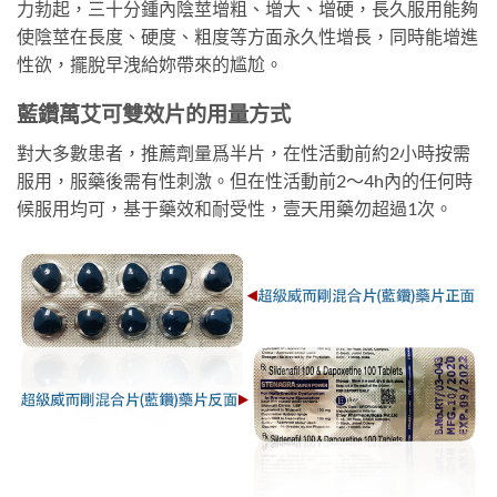
力勃起，三十分鍾內陰莖增粗、增大、增硬，長久服用能夠
使陰莖在長度、硬度、粗度等方面永久性增長，同時能增進
性欲，擺脫早洩給妳帶來的尴尬。
藍鑽萬艾可雙效片的用量方式
對大多數患者，推薦劑量爲半片，在性活動前約2小時按需
服用，服藥後需有性刺激。但在性活動前2～4h內的任何時
候服用均可，基于藥效和耐受性，壹天用藥勿超過1次。