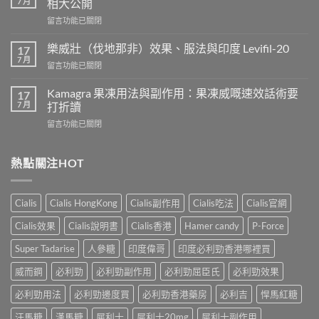
7 月
相大公開
用
在
留言功能已關閉
威
〈正
而
常
鋼
樂威壯（伐地那非）效果、服法與印度 Levifil-20
17
人
會
7 月
在
留言功能已關閉
吃
導
〈樂
犀
致
威
Kamagra 果凍用法與副作用：果凍威嘅速效話術要
利
17
不
壯
7 月
士
打折讀
孕
（伐
會
嗎？
在
留言功能已關閉
地
怎
科
〈Kamagra
那
樣？
學
果
非）
3
實
凍
熱點關注HOT
效
位
證
用
果、
網
告
法
服
友
訴
與
法
真
Cialis
Cialis HongKong
Cialis副作用
Cialis吃法
Cialis官網
你
副
與
實
真
作
印
Cialis效果
Cialis說明書
Cialis香港
Hamer candy
P-Force
體
相，
用：
度
驗
備
果
Levifil-
Super Tadarise
人參糖
印度偉哥
印度必利勁香港哪裡買
＋
孕
凍
20〉
醫
男
威
威而鋼
必利勁
必利勁副作用
必利勁屈臣氏
必利勁效果
中
學
性
嘅
真
必
速
必利勁用法
必利勁邊度買
必利勁香港藥房
必利吉
悍馬紅糖
相
讀〉
效
大
中
汗馬糖
漢馬糖
犀利士
犀利士20mg
犀利士副作用
話