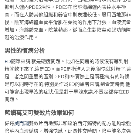
抑制人體內PDE5活性，PDE5在陰莖海綿體內表達水平極
高，而在人體其他組織和器官中則表達較低。服用西地那非
後，陰莖海綿體血管平滑肌在藥物的作用下舒張，血液流量
增加，海綿體充血，陰莖勃起，從而産生對陰莖勃起功能障
礙的治療作用。
男性的慣病分析
ED
簡單來講,就是硬度問題。比如在同房的時候沒有等到射
精就軟下來了,這是ED。而PE是指進入之後,很快就射精了,這
是二者之間重要的區別。ED和PE實際上是兩種病,有的時候
是可以同時存在的,特別是作爲ED的患者來講,到壹定時間,他
可能會出現早洩的症狀,但是對于早洩來講,不壹定都存在ED
問題。
藍鑽萬艾可雙效片效果如何
偉哥
威而鋼
雙效片西地那非和達泊西汀獨特的配方能夠增強
陰莖內血液循環，增強快感，延長性交時間，陰莖能多次強