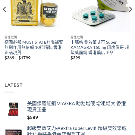
男性壯陽
男性壯陽
德國必邦 MUST STATE壯陽補腎
卡瑪格 雙效萬艾可 Super
無副作用無依賴 10粒精裝 香港
KAMAGRA 160mg 印度偉哥 超
正品現貨
級威而鋼 香港藥店正品
Price
$
369
–
$
1799
$
399
range:
$369
through
$1799
LATEST
美國保羅紅鑽 VIAGRA 助勃增硬 增粗增大 香港
現貨正品
$
589
超級雙效艾力達extra super Levifil超級雙效樂威
壯10顆裝香港藥店現貨正品