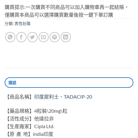
購買提示:一次購買不同商品可以加入購物車再一起結賬，
僅購買本商品可以選擇購買數量後按一鍵下單訂購
分類:
男性壯陽
描述
【商品名稱】
印度犀利士
、
TADACIP-20
【藥品規格】4粒裝\20mg\粒
【活性成分】他達拉非
【生産廠家】Cipla Ltd.
【原 產 地】india印度