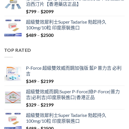
泊西汀片【香港藥店正品】
$399.
$369.
Price
$
799
–
$
2099
range:
超級雙效犀利士Super Tadarise 勃起持久
$799
100mg/10粒 印度原裝進口
through
Price
$
489
–
$
2500
$2099
range:
$489
TOP RATED
through
$2500
P-Force 超級雙效威而鋼加強版 藍P 普力吉 必利
吉
Price
$
349
–
$
2199
range:
超級雙效威而鋼|Super P-Force|綠P-Force|普力
$349
吉|必利吉|印度原裝進口|香港正品
through
Price
$
329
–
$
2199
$2199
range:
超級雙效犀利士Super Tadarise 勃起持久
$329
100mg/10粒 印度原裝進口
through
Price
$
489
–
$
2500
$2199