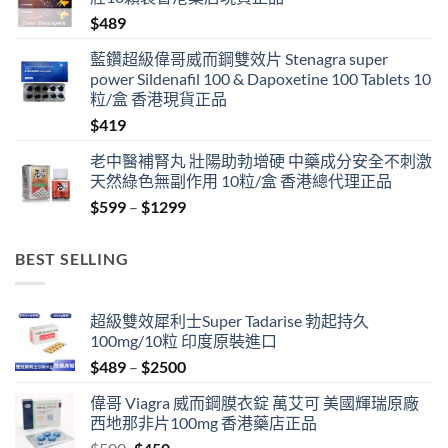
$
489
藍鑽超級偉哥威而鋼雙效片 Stenagra super
power Sildenafil 100 & Dapoxetine 100 Tablets 10
粒/盒 香港現貨正品
$
419
老中醫補腎丸 壯陽助勃增硬 中藥成分安全不刺激
天然綠色無副作用 10粒/盒 香港總代理正品
Price
$
599
–
$
1299
range:
$599
BEST SELLING
through
$1299
超級雙效犀利士Super Tadarise 勃起持久
100mg/10粒 印度原裝進口
Price
$
489
–
$
2500
range:
偉哥 Viagra 威而鋼膜衣錠 萬艾可 美國輝瑞原廠
$489
西地那非片100mg 香港藥店正品
through
Original
Current