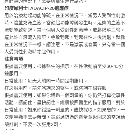
有問題的情況下，需要與醫生進行諮詢。
印度犀利士TADACIP-20適應症
用於治療勃起功能障礙。在正常情況下，當男人受到性刺激
時，陰莖充滿血液。當勃起功能障礙發生時，足夠的血液不
流動導致勃起。當一個男人受到性刺激時，放鬆陰莖血管。
這允許血液流入陰莖，導致勃起。勃起在性之後消退，就像
在正常情況下一樣。請注意，不是激素或春藥，只有當一個
人受到性刺激時才起作用。
注意事項
根據需要使用：根據醫生的指示，在性活動前至少30-45分
鐘服用。
日常使用：每天大約同一時間定期服用。
在您服用前，請先諮詢您的醫生。或咨詢在線客服
根據需要使用：如果你錯過一個劑量的，你仍然打算從事性
活動，請記住，盡快記住。繼續按照醫生的指示服用。對於
日常使用：如果你錯過一劑量的，盡快採取。如果您的下一
次劑量幾乎需要時間，請跳過錯過的劑量並返回您的常規給
藥計劃。不要一次服用2劑。