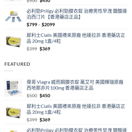
$
500
$
450
$2500
price
price
必利勁Priligy 必利勁膜衣錠 治療男性早洩 鹽酸達
was:
is:
泊西汀片【香港藥店正品】
$500.
$450.
Price
$
799
–
$
2099
range:
犀利士Cialis 美國禮來原廠 他達拉非 香港藥店正
$799
品 20mg 1盒/4粒
through
Original
Current
$
399
$
369
$2099
price
price
was:
is:
FEATURED
$399.
$369.
偉哥 Viagra 威而鋼膜衣錠 萬艾可 美國輝瑞原廠
西地那非片100mg 香港藥店正品
Original
Current
$
500
$
450
price
price
犀利士Cialis 美國禮來原廠 他達拉非 香港藥店正
was:
is:
品 20mg 1盒/4粒
$500.
$450.
Original
Current
$
399
$
369
price
price
必利勁Priligy 必利勁膜衣錠 治療男性早洩 鹽酸達
was:
is: