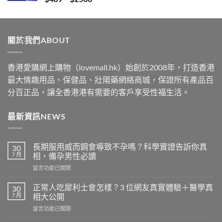
range:
$489
through
關於我們ABOUT
$2500
香港愛購網上購物（lovemall.hk）始創於2008年，打造香港
最大情趣用品、保健品、壯陽藥網絡商城，保證所有產品百
分百正品，讓全香港港有需要的客戶享受性福生活。
最新資訊NEWS
長期服用威而鋼會導致不孕嗎？科學實證告訴你真
30
7 月
相，備孕男性必讀
在
留言功能已關閉
〈長
期
正常人吃犀利士會怎樣？3 位網友真實體驗＋醫學真
30
服
7 月
相大公開
用
在
留言功能已關閉
威
〈正
而