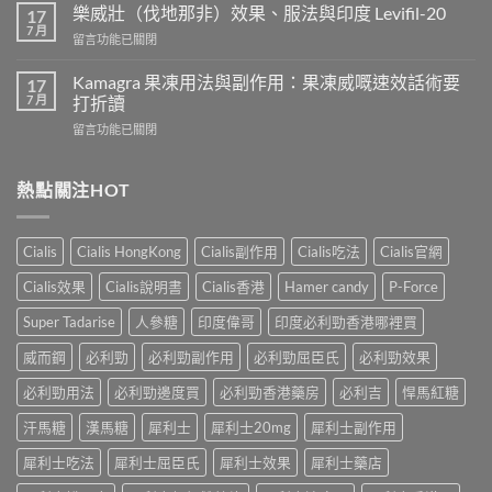
常
鋼
樂威壯（伐地那非）效果、服法與印度 Levifil-20
17
人
會
7 月
在
留言功能已關閉
吃
導
〈樂
犀
致
威
Kamagra 果凍用法與副作用：果凍威嘅速效話術要
利
17
不
壯
7 月
士
打折讀
孕
（伐
會
嗎？
在
留言功能已關閉
地
怎
科
〈Kamagra
那
樣？
學
果
非）
3
實
凍
熱點關注HOT
效
位
證
用
果、
網
告
法
服
友
訴
與
法
真
Cialis
Cialis HongKong
Cialis副作用
Cialis吃法
Cialis官網
你
副
與
實
真
作
印
Cialis效果
Cialis說明書
Cialis香港
Hamer candy
P-Force
體
相，
用：
度
驗
備
果
Levifil-
Super Tadarise
人參糖
印度偉哥
印度必利勁香港哪裡買
＋
孕
凍
20〉
醫
男
威
威而鋼
必利勁
必利勁副作用
必利勁屈臣氏
必利勁效果
中
學
性
嘅
真
必
速
必利勁用法
必利勁邊度買
必利勁香港藥房
必利吉
悍馬紅糖
相
讀〉
效
大
中
汗馬糖
漢馬糖
犀利士
犀利士20mg
犀利士副作用
話
公
術
開〉
犀利士吃法
犀利士屈臣氏
犀利士效果
犀利士藥店
要
中
打