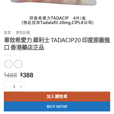
首頁
/
男性壯陽
單效希愛力 犀利士 TADACIP20 印度原廠進
口 香港藥店正品
Original
Current
488
388
$
$
price
price
單效希愛力 犀利士 TADACIP20 印度原廠進口 香港藥店正品 數量
was:
is:
$488.
$388.
加入購物車
BUY NOW