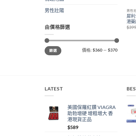
男性壯陽
男性
犀利
港藥店
由價格篩選
$
39
最
最
價格:
$360
—
$370
篩選
低
高
價
價
格
格
LATEST
BES
美國保羅紅鑽 VIAGRA
助勃增硬 增粗增大 香
港現貨正品
$
589