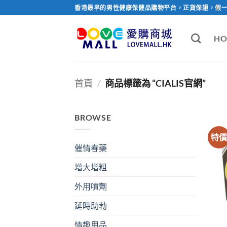
Skip
香港最早的男性健康保健品購物平台，正貨保證，假
to
content
HO
首頁
/
商品標籤為 “CIALIS官網”
BROWSE
特
催情春藥
增大增粗
外用噴劑
延時助勃
情趣用品