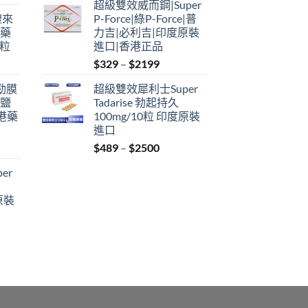
超級雙效威而鋼|Super
$349
禮來
P-Force|綠P-Force|普
through
港藥
力吉|必利吉|印度原裝
$2199
4粒
進口|香港正品
Price
$
329
–
$
2199
range:
利勁膜
超級雙效犀利士Super
$329
 鹽
Tadarise 勃起持久
through
港藥
100mg/10粒 印度原裝
$2199
進口
Price
$
489
–
$
2500
:
range:
er
$489
ugh
through
原裝
9
$2500
:
ugh
0