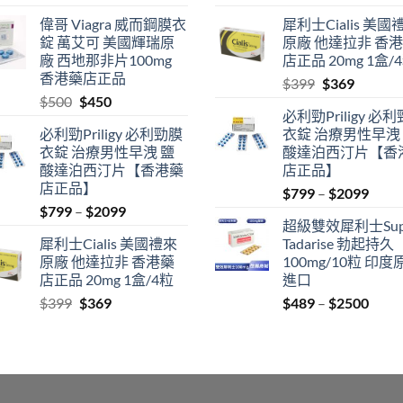
range:
price
price
偉哥 Viagra 威而鋼膜衣
犀利士Cialis 美國
$489
was:
is:
錠 萬艾可 美國輝瑞原
原廠 他達拉非 香
through
$500.
$450.
廠 西地那非片100mg
店正品 20mg 1盒/
$2500
香港藥店正品
Original
Current
$
399
$
369
Original
Current
$
500
$
450
price
price
必利勁Priligy 必
price
price
was:
is:
必利勁Priligy 必利勁膜
衣錠 治療男性早洩
was:
is:
$399.
$369.
衣錠 治療男性早洩 鹽
酸達泊西汀片【香
$500.
$450.
酸達泊西汀片【香港藥
店正品】
店正品】
Price
$
799
–
$
2099
Price
$
799
–
$
2099
range
超級雙效犀利士Sup
range:
$799
犀利士Cialis 美國禮來
Tadarise 勃起持久
$799
thro
原廠 他達拉非 香港藥
100mg/10粒 印度
through
$209
店正品 20mg 1盒/4粒
進口
$2099
Original
Current
Price
$
399
$
369
$
489
–
$
2500
price
price
range
was:
is:
$489
$399.
$369.
thro
$250