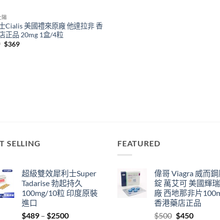
壯陽
士Cialis 美國禮來原廠 他達拉非 香
正品 20mg 1盒/4粒
Original
Current
9
$
369
price
price
was:
is:
$399.
$369.
T SELLING
FEATURED
超級雙效犀利士Super
偉哥 Viagra 威而
Tadarise 勃起持久
錠 萬艾可 美國輝
100mg/10粒 印度原裝
廠 西地那非片100
進口
香港藥店正品
Price
Original
Current
$
489
–
$
2500
$
500
$
450