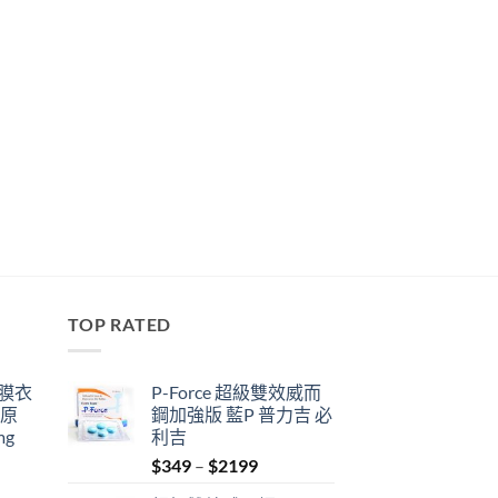
TOP RATED
鋼膜衣
P-Force 超級雙效威而
瑞原
鋼加強版 藍P 普力吉 必
mg
利吉
Price
$
349
–
$
2199
range: