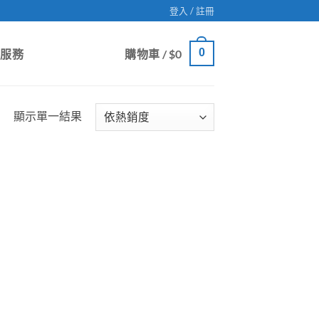
登入 / 註冊
0
戶服務
購物車 /
$
0
顯示單一結果