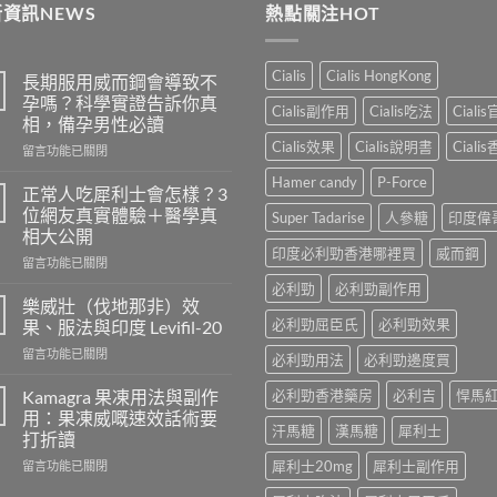
資訊NEWS
熱點關注HOT
Cialis
Cialis HongKong
長期服用威而鋼會導致不
孕嗎？科學實證告訴你真
Cialis副作用
Cialis吃法
Ciali
相，備孕男性必讀
Cialis效果
Cialis說明書
Ciali
在
留言功能已關閉
〈長
Hamer candy
P-Force
期
正常人吃犀利士會怎樣？3
服
位網友真實體驗＋醫學真
Super Tadarise
人參糖
印度偉
用
相大公開
威
印度必利勁香港哪裡買
威而鋼
在
而
留言功能已關閉
〈正
鋼
必利勁
必利勁副作用
常
會
樂威壯（伐地那非）效
人
導
必利勁屈臣氏
必利勁效果
果、服法與印度 Levifil-20
吃
致
在
留言功能已關閉
犀
不
必利勁用法
必利勁邊度買
〈樂
利
孕
威
士
Kamagra 果凍用法與副作
必利勁香港藥房
必利吉
悍馬
嗎？
壯
會
科
用：果凍威嘅速效話術要
（伐
汗馬糖
漢馬糖
犀利士
怎
學
打折讀
地
樣？
實
在
犀利士20mg
犀利士副作用
那
留言功能已關閉
3
證
〈Kamagra
非）
位
告