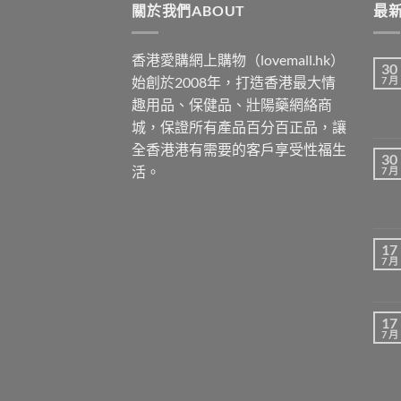
關於我們ABOUT
$1299
最新
香港愛購網上購物（lovemall.hk）
30
始創於2008年，打造香港最大情
7 月
趣用品、保健品、壯陽藥網絡商
城，保證所有產品百分百正品，讓
全香港港有需要的客戶享受性福生
30
活。
7 月
17
7 月
17
7 月