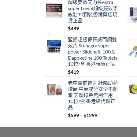
超級雙效艾力達extra
super Levifil超級雙效樂
威壯10顆裝香港藥店現
貨正品
$
489
藍鑽超級偉哥威而鋼雙
效片 Stenagra super
power Sildenafil 100 &
Dapoxetine 100 Tablets
10粒/盒 香港現貨正品
$
419
老中醫補腎丸 壯陽助勃
增硬 中藥成分安全不刺
激 天然綠色無副作用
10粒/盒 香港總代理正
品
Price
$
599
–
$
1299
range:
$599
through