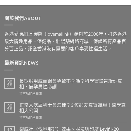
$489
through
關於我們ABOUT
$2500
香港愛購網上購物（lovemall.hk）始創於2008年，打造香港
最大情趣用品、保健品、壯陽藥網絡商城，保證所有產品百
分百正品，讓全香港港有需要的客戶享受性福生活。
最新資訊NEWS
長期服用威而鋼會導致不孕嗎？科學實證告訴你真
30
7 月
相，備孕男性必讀
在
留言功能已關閉
〈長
期
正常人吃犀利士會怎樣？3 位網友真實體驗＋醫學真
30
服
7 月
相大公開
用
在
留言功能已關閉
威
〈正
而
常
鋼
樂威壯（伐地那非）效果、服法與印度 Levifil-20
17