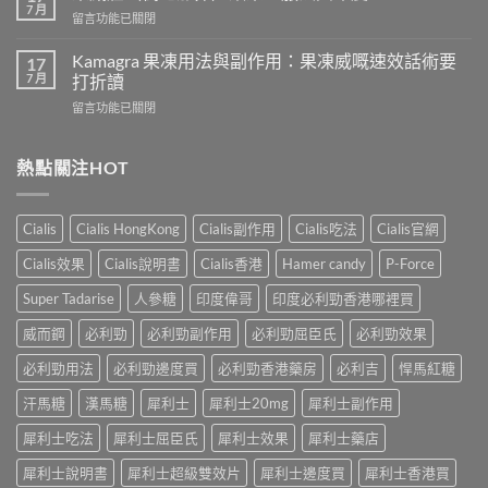
人
會
7 月
在
留言功能已關閉
吃
導
〈樂
犀
致
威
Kamagra 果凍用法與副作用：果凍威嘅速效話術要
利
17
不
壯
7 月
士
打折讀
孕
（伐
會
嗎？
在
留言功能已關閉
地
怎
科
〈Kamagra
那
樣？
學
果
非）
3
實
凍
熱點關注HOT
效
位
證
用
果、
網
告
法
服
友
訴
與
法
真
Cialis
Cialis HongKong
Cialis副作用
Cialis吃法
Cialis官網
你
副
與
實
真
作
印
Cialis效果
Cialis說明書
Cialis香港
Hamer candy
P-Force
體
相，
用：
度
驗
備
果
Levifil-
Super Tadarise
人參糖
印度偉哥
印度必利勁香港哪裡買
＋
孕
凍
20〉
醫
男
威
威而鋼
必利勁
必利勁副作用
必利勁屈臣氏
必利勁效果
中
學
性
嘅
真
必
速
必利勁用法
必利勁邊度買
必利勁香港藥房
必利吉
悍馬紅糖
相
讀〉
效
大
中
汗馬糖
漢馬糖
犀利士
犀利士20mg
犀利士副作用
話
公
術
開〉
犀利士吃法
犀利士屈臣氏
犀利士效果
犀利士藥店
要
中
打
犀利士說明書
犀利士超級雙效片
犀利士邊度買
犀利士香港買
折