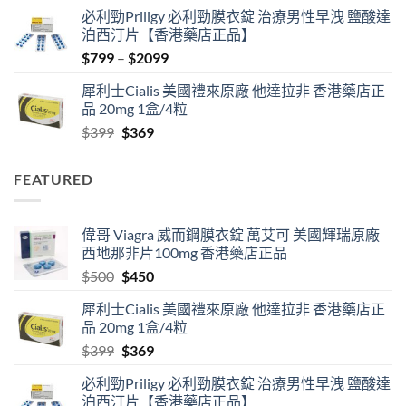
price
price
必利勁Priligy 必利勁膜衣錠 治療男性早洩 鹽酸達
was:
is:
泊西汀片【香港藥店正品】
$500.
$450.
Price
$
799
–
$
2099
range:
犀利士Cialis 美國禮來原廠 他達拉非 香港藥店正
$799
品 20mg 1盒/4粒
through
Original
Current
$
399
$
369
$2099
price
price
was:
is:
FEATURED
$399.
$369.
偉哥 Viagra 威而鋼膜衣錠 萬艾可 美國輝瑞原廠
西地那非片100mg 香港藥店正品
Original
Current
$
500
$
450
price
price
犀利士Cialis 美國禮來原廠 他達拉非 香港藥店正
was:
is:
品 20mg 1盒/4粒
$500.
$450.
Original
Current
$
399
$
369
price
price
必利勁Priligy 必利勁膜衣錠 治療男性早洩 鹽酸達
was:
is:
泊西汀片【香港藥店正品】