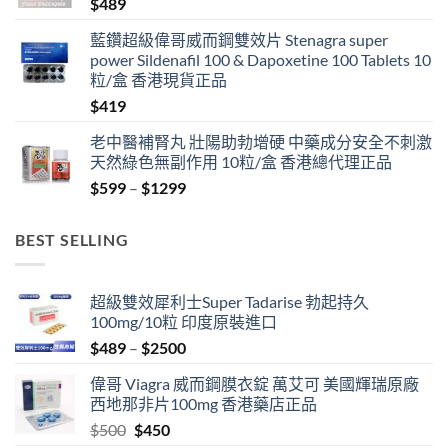
$
489
藍鑽超級偉哥威而鋼雙效片 Stenagra super
power Sildenafil 100 & Dapoxetine 100 Tablets 10
粒/盒 香港現貨正品
$
419
老中醫補腎丸 壯陽助勃增硬 中藥成分安全不刺激
天然綠色無副作用 10粒/盒 香港總代理正品
Price
$
599
–
$
1299
range:
$599
BEST SELLING
through
$1299
超級雙效犀利士Super Tadarise 勃起持久
100mg/10粒 印度原裝進口
Price
$
489
–
$
2500
range:
偉哥 Viagra 威而鋼膜衣錠 萬艾可 美國輝瑞原廠
$489
西地那非片100mg 香港藥店正品
through
Original
Current
$
500
$
450
$2500