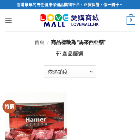
Skip
香港最早的男性健康保健品購物平台，正貨保證，假一罰十。
to
content
0
首頁
/
商品標籤為 “馬來西亞糖”
產品篩選
特價