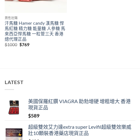
男性壯陽
汗馬糖 Hamer candy 漢馬糖 悍
馬紅糖 精力糖 能量糖 人參糖 馬
來西亞悍馬糖 一粒管三天 香港
總代理正品
Original
Current
$
1000
$
769
price
price
was:
is:
$1000.
$769.
LATEST
美國保羅紅鑽 VIAGRA 助勃增硬 增粗增大 香港
現貨正品
$
589
超級雙效艾力達extra super Levifil超級雙效樂威
壯10顆裝香港藥店現貨正品