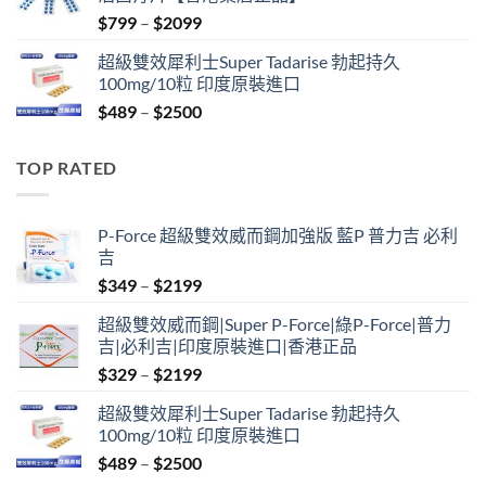
$399.
$369.
Price
$
799
–
$
2099
range:
超級雙效犀利士Super Tadarise 勃起持久
$799
100mg/10粒 印度原裝進口
through
Price
$
489
–
$
2500
$2099
range:
$489
TOP RATED
through
$2500
P-Force 超級雙效威而鋼加強版 藍P 普力吉 必利
吉
Price
$
349
–
$
2199
range:
超級雙效威而鋼|Super P-Force|綠P-Force|普力
$349
吉|必利吉|印度原裝進口|香港正品
through
Price
$
329
–
$
2199
$2199
range:
超級雙效犀利士Super Tadarise 勃起持久
$329
100mg/10粒 印度原裝進口
through
Price
$
489
–
$
2500
$2199
range: