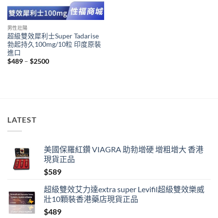
男性壯陽
超級雙效犀利士Super Tadarise
勃起持久100mg/10粒 印度原裝
進口
Price
$
489
–
$
2500
range:
$489
through
$2500
LATEST
美國保羅紅鑽 VIAGRA 助勃增硬 增粗增大 香港
現貨正品
$
589
超級雙效艾力達extra super Levifil超級雙效樂威
壯10顆裝香港藥店現貨正品
$
489