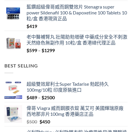
藍鑽超級偉哥威而鋼雙效片 Stenagra super
power Sildenafil 100 & Dapoxetine 100 Tablets 10
粒/盒 香港現貨正品
$
419
老中醫補腎丸 壯陽助勃增硬 中藥成分安全不刺激
天然綠色無副作用 10粒/盒 香港總代理正品
Price
$
599
–
$
1299
range:
$599
BEST SELLING
through
$1299
超級雙效犀利士Super Tadarise 勃起持久
100mg/10粒 印度原裝進口
Price
$
489
–
$
2500
range:
偉哥 Viagra 威而鋼膜衣錠 萬艾可 美國輝瑞原廠
$489
西地那非片100mg 香港藥店正品
through
Original
Current
$
500
$
450
$2500
price
price