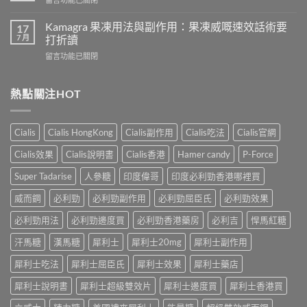
吃
導
〈樂
犀
致
威
Kamagra 果凍用法與副作用：果凍威嘅速效話術要
利
17
不
壯
7 月
士
打折讀
孕
（伐
會
嗎？
在
留言功能已關閉
地
怎
科
〈Kamagra
那
樣？
學
果
非）
3
實
凍
熱點關注HOT
效
位
證
用
果、
網
告
法
服
友
訴
與
法
真
Cialis
Cialis HongKong
Cialis副作用
Cialis吃法
Cialis官網
你
副
與
實
真
作
印
Cialis效果
Cialis說明書
Cialis香港
Hamer candy
P-Force
體
相，
用：
度
驗
備
果
Levifil-
Super Tadarise
人參糖
印度偉哥
印度必利勁香港哪裡買
＋
孕
凍
20〉
醫
男
威
威而鋼
必利勁
必利勁副作用
必利勁屈臣氏
必利勁效果
中
學
性
嘅
真
必
速
必利勁用法
必利勁邊度買
必利勁香港藥房
必利吉
悍馬紅糖
相
讀〉
效
大
中
汗馬糖
漢馬糖
犀利士
犀利士20mg
犀利士副作用
話
公
術
開〉
犀利士吃法
犀利士屈臣氏
犀利士效果
犀利士藥店
要
中
打
犀利士說明書
犀利士超級雙效片
犀利士邊度買
犀利士香港買
折
讀〉