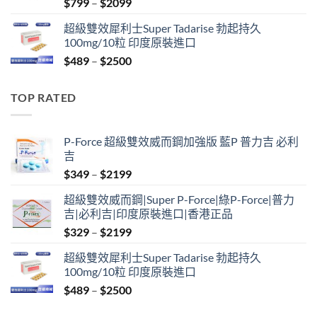
Price
$
799
–
$
2099
range:
超級雙效犀利士Super Tadarise 勃起持久
$799
100mg/10粒 印度原裝進口
through
Price
$
489
–
$
2500
$2099
range:
$489
TOP RATED
through
$2500
P-Force 超級雙效威而鋼加強版 藍P 普力吉 必利
吉
Price
$
349
–
$
2199
range:
超級雙效威而鋼|Super P-Force|綠P-Force|普力
$349
吉|必利吉|印度原裝進口|香港正品
through
Price
$
329
–
$
2199
$2199
range:
超級雙效犀利士Super Tadarise 勃起持久
$329
100mg/10粒 印度原裝進口
through
Price
$
489
–
$
2500
$2199
range: