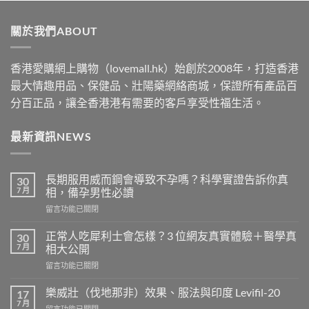
$489
through
關於我們ABOUT
$2500
香港愛購網上購物（lovemall.hk）始創於2008年，打造香港
最大情趣用品、保健品、壯陽藥網絡商城，保證所有產品百
分百正品，讓全香港港有需要的客戶享受性福生活。
最新資訊NEWS
長期服用威而鋼會導致不孕嗎？科學實證告訴你真
30
7 月
相，備孕男性必讀
在
留言功能已關閉
〈長
期
正常人吃犀利士會怎樣？3 位網友真實體驗＋醫學真
30
服
7 月
相大公開
用
在
留言功能已關閉
威
〈正
而
常
鋼
樂威壯（伐地那非）效果、服法與印度 Levifil-20
17
人
會
7 月
在
留言功能已關閉