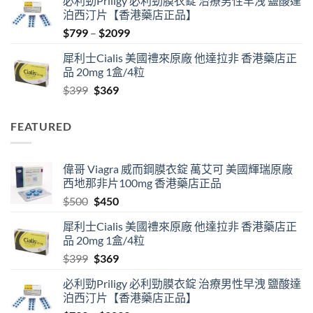
必利勁Priligy 必利勁膜衣錠 治療男性早洩 鹽酸達
was:
is:
泊西汀片【香港藥店正品】
$500.
$450.
Price
$
799
–
$
2099
range:
犀利士Cialis 美國禮來原廠 他達拉非 香港藥店正
$799
品 20mg 1盒/4粒
through
Original
Current
$
399
$
369
$2099
price
price
was:
is:
FEATURED
$399.
$369.
偉哥 Viagra 威而鋼膜衣錠 萬艾可 美國輝瑞原廠
西地那非片100mg 香港藥店正品
Original
Current
$
500
$
450
price
price
犀利士Cialis 美國禮來原廠 他達拉非 香港藥店正
was:
is:
品 20mg 1盒/4粒
$500.
$450.
Original
Current
$
399
$
369
price
price
必利勁Priligy 必利勁膜衣錠 治療男性早洩 鹽酸達
was:
is:
泊西汀片【香港藥店正品】
$399.
$369.