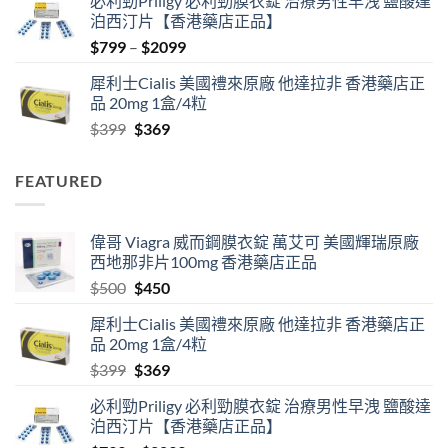
必利勁Priligy 必利勁膜衣錠 治療男性早洩 鹽酸達
was:
is:
泊西汀片【香港藥店正品】
$500.
$450.
Price
$
799
–
$
2099
range:
犀利士Cialis 美國禮來原廠 他達拉非 香港藥店正
$799
品 20mg 1盒/4粒
through
Original
Current
$
399
$
369
$2099
price
price
was:
is:
FEATURED
$399.
$369.
偉哥 Viagra 威而鋼膜衣錠 萬艾可 美國輝瑞原廠
西地那非片100mg 香港藥店正品
Original
Current
$
500
$
450
price
price
犀利士Cialis 美國禮來原廠 他達拉非 香港藥店正
was:
is:
品 20mg 1盒/4粒
$500.
$450.
Original
Current
$
399
$
369
price
price
必利勁Priligy 必利勁膜衣錠 治療男性早洩 鹽酸達
was:
is:
泊西汀片【香港藥店正品】
$399.
$369.