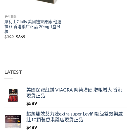
男性壯陽
犀利士Cialis 美國禮來原廠 他達
拉非 香港藥店正品 20mg 1盒/4
粒
Original
Current
$
399
$
369
price
price
was:
is:
$399.
$369.
LATEST
美國保羅紅鑽 VIAGRA 助勃增硬 增粗增大 香港
現貨正品
$
589
超級雙效艾力達extra super Levifil超級雙效樂威
壯10顆裝香港藥店現貨正品
$
489