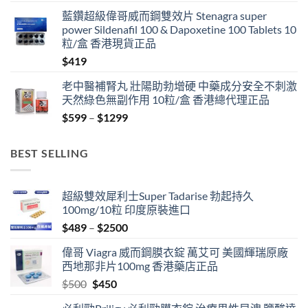
藍鑽超級偉哥威而鋼雙效片 Stenagra super
power Sildenafil 100 & Dapoxetine 100 Tablets 10
粒/盒 香港現貨正品
$
419
老中醫補腎丸 壯陽助勃增硬 中藥成分安全不刺激
天然綠色無副作用 10粒/盒 香港總代理正品
Price
$
599
–
$
1299
range:
$599
BEST SELLING
through
$1299
超級雙效犀利士Super Tadarise 勃起持久
100mg/10粒 印度原裝進口
Price
$
489
–
$
2500
range:
偉哥 Viagra 威而鋼膜衣錠 萬艾可 美國輝瑞原廠
$489
西地那非片100mg 香港藥店正品
through
Original
Current
$
500
$
450
$2500
price
price