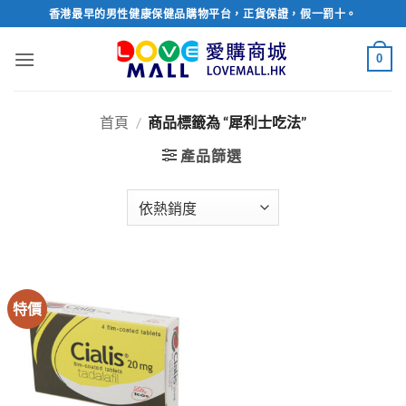
Skip
香港最早的男性健康保健品購物平台，正貨保證，假一罰十。
to
content
0
首頁
/
商品標籤為 “犀利士吃法”
產品篩選
特價