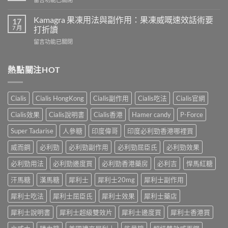
吃
導
〈樂
犀
致
威
Kamagra 果凍用法與副作用：果凍威嘅速效話術要
利
17
不
壯
7 月
士
打折讀
孕
（伐
會
嗎？
在
留言功能已關閉
地
怎
科
〈Kamagra
那
樣？
學
果
非）
3
實
凍
熱點關注HOT
效
位
證
用
果、
網
告
法
服
友
訴
與
法
真
Cialis
Cialis HongKong
Cialis副作用
Cialis吃法
Cialis官網
你
副
與
實
真
作
印
Cialis效果
Cialis說明書
Cialis香港
Hamer candy
P-Force
體
相，
用：
度
驗
備
果
Levifil-
Super Tadarise
人參糖
印度偉哥
印度必利勁香港哪裡買
＋
孕
凍
20〉
醫
男
威
威而鋼
必利勁
必利勁副作用
必利勁屈臣氏
必利勁效果
中
學
性
嘅
真
必
速
必利勁用法
必利勁邊度買
必利勁香港藥房
必利吉
悍馬紅糖
相
讀〉
效
大
中
汗馬糖
漢馬糖
犀利士
犀利士20mg
犀利士副作用
話
公
術
開〉
犀利士吃法
犀利士屈臣氏
犀利士效果
犀利士藥店
要
中
打
犀利士說明書
犀利士超級雙效片
犀利士邊度買
犀利士香港買
折
讀〉