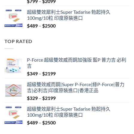
Price
$
799
–
$
2099
range:
超級雙效犀利士Super Tadarise 勃起持久
$799
100mg/10粒 印度原裝進口
through
Price
$
489
–
$
2500
$2099
range:
$489
TOP RATED
through
$2500
P-Force 超級雙效威而鋼加強版 藍P 普力吉 必利
吉
Price
$
349
–
$
2199
range:
超級雙效威而鋼|Super P-Force|綠P-Force|普力
$349
吉|必利吉|印度原裝進口|香港正品
through
Price
$
329
–
$
2199
$2199
range:
超級雙效犀利士Super Tadarise 勃起持久
$329
100mg/10粒 印度原裝進口
through
Price
$
489
–
$
2500
$2199
range: