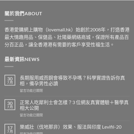
$489
through
關於我們ABOUT
$2500
香港愛購網上購物（lovemall.hk）始創於2008年，打造香港
最大情趣用品、保健品、壯陽藥網絡商城，保證所有產品百
分百正品，讓全香港港有需要的客戶享受性福生活。
最新資訊NEWS
長期服用威而鋼會導致不孕嗎？科學實證告訴你真
30
7 月
相，備孕男性必讀
在
留言功能已關閉
〈長
期
正常人吃犀利士會怎樣？3 位網友真實體驗＋醫學真
30
服
7 月
相大公開
用
在
留言功能已關閉
威
〈正
而
常
鋼
樂威壯（伐地那非）效果、服法與印度 Levifil-20
17
人
會
7 月
在
留言功能已關閉