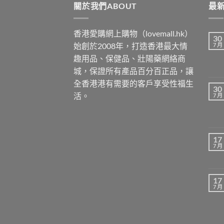
關於我們ABOUT
$1299
最新
香港愛購網上購物（lovemall.hk）
30
始創於2008年，打造香港最大情
7 月
趣用品、保健品、壯陽藥網絡商
城，保證所有產品百分百正品，讓
全香港港有需要的客戶享受性福生
30
活。
7 月
17
7 月
17
7 月