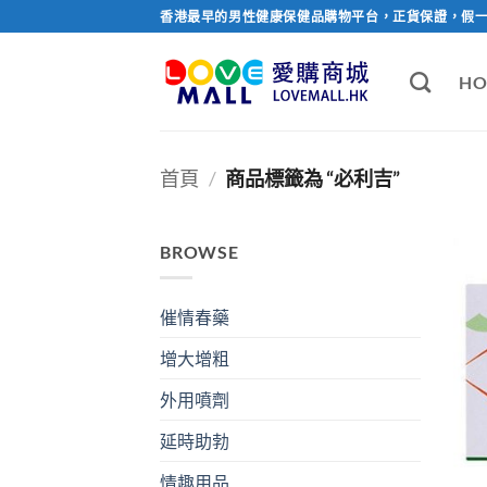
Skip
香港最早的男性健康保健品購物平台，正貨保證，假
to
content
HO
首頁
/
商品標籤為 “必利吉”
BROWSE
催情春藥
增大增粗
外用噴劑
延時助勃
情趣用品