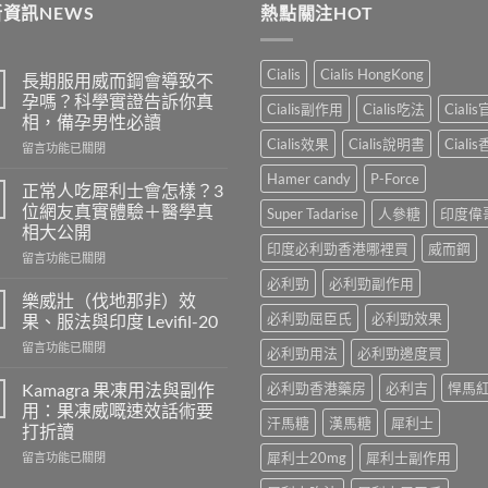
資訊NEWS
熱點關注HOT
Cialis
Cialis HongKong
長期服用威而鋼會導致不
孕嗎？科學實證告訴你真
Cialis副作用
Cialis吃法
Ciali
相，備孕男性必讀
Cialis效果
Cialis說明書
Ciali
在
留言功能已關閉
〈長
Hamer candy
P-Force
期
正常人吃犀利士會怎樣？3
服
位網友真實體驗＋醫學真
Super Tadarise
人參糖
印度偉
用
相大公開
威
印度必利勁香港哪裡買
威而鋼
在
而
留言功能已關閉
〈正
鋼
必利勁
必利勁副作用
常
會
樂威壯（伐地那非）效
人
導
必利勁屈臣氏
必利勁效果
果、服法與印度 Levifil-20
吃
致
在
留言功能已關閉
犀
不
必利勁用法
必利勁邊度買
〈樂
利
孕
威
士
Kamagra 果凍用法與副作
必利勁香港藥房
必利吉
悍馬
嗎？
壯
會
科
用：果凍威嘅速效話術要
（伐
汗馬糖
漢馬糖
犀利士
怎
學
打折讀
地
樣？
實
在
犀利士20mg
犀利士副作用
那
留言功能已關閉
3
證
〈Kamagra
非）
位
告