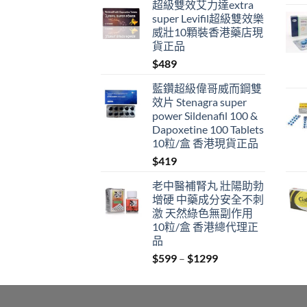
超級雙效艾力達extra
super Levifil超級雙效樂
威壯10顆裝香港藥店現
貨正品
$
489
藍鑽超級偉哥威而鋼雙
效片 Stenagra super
power Sildenafil 100 &
Dapoxetine 100 Tablets
10粒/盒 香港現貨正品
$
419
老中醫補腎丸 壯陽助勃
增硬 中藥成分安全不刺
激 天然綠色無副作用
10粒/盒 香港總代理正
品
Price
$
599
–
$
1299
range:
$599
through