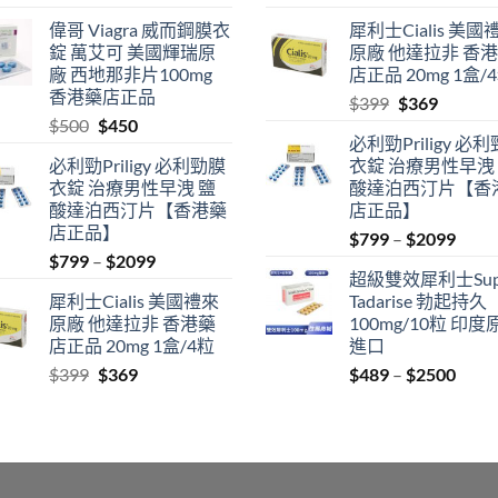
range:
price
price
偉哥 Viagra 威而鋼膜衣
犀利士Cialis 美國
$489
was:
is:
錠 萬艾可 美國輝瑞原
原廠 他達拉非 香
through
$500.
$450.
廠 西地那非片100mg
店正品 20mg 1盒/
$2500
香港藥店正品
Original
Current
$
399
$
369
Original
Current
$
500
$
450
price
price
必利勁Priligy 必
price
price
was:
is:
必利勁Priligy 必利勁膜
衣錠 治療男性早洩
was:
is:
$399.
$369.
衣錠 治療男性早洩 鹽
酸達泊西汀片【香
$500.
$450.
酸達泊西汀片【香港藥
店正品】
店正品】
Price
$
799
–
$
2099
Price
$
799
–
$
2099
range
超級雙效犀利士Sup
range:
$799
犀利士Cialis 美國禮來
Tadarise 勃起持久
$799
thro
原廠 他達拉非 香港藥
100mg/10粒 印度
through
$209
店正品 20mg 1盒/4粒
進口
$2099
Original
Current
Price
$
399
$
369
$
489
–
$
2500
price
price
range
was:
is:
$489
$399.
$369.
thro
$250