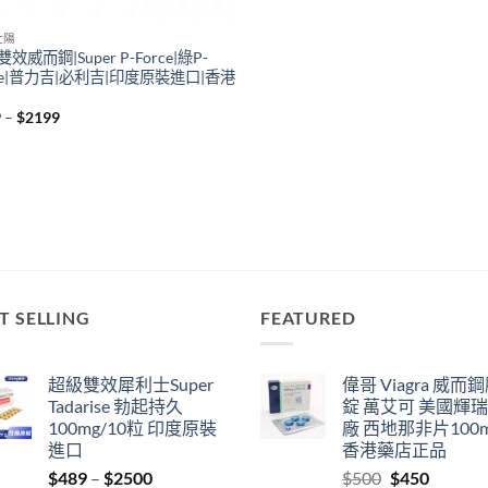
壯陽
效威而鋼|Super P-Force|綠P-
rce|普力吉|必利吉|印度原裝進口|香港
Price
9
–
$
2199
range:
$329
through
$2199
T SELLING
FEATURED
超級雙效犀利士Super
偉哥 Viagra 威而
Tadarise 勃起持久
錠 萬艾可 美國輝
100mg/10粒 印度原裝
廠 西地那非片100
進口
香港藥店正品
Price
Original
Current
$
489
–
$
2500
$
500
$
450