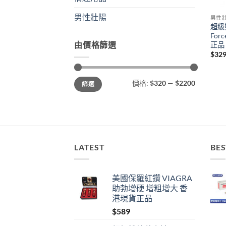
男性壯陽
男性
超級雙
Fo
由價格篩選
正品
$
32
最
最
價格:
$320
—
$2200
篩選
低
高
價
價
格
格
LATEST
BES
美國保羅紅鑽 VIAGRA
助勃增硬 增粗增大 香
港現貨正品
$
589