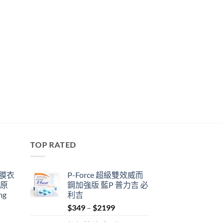
TOP RATED
鋼膜衣
P-Force 超級雙效威而
瑞原
鋼加強版 藍P 普力吉 必
mg
利吉
Price
$
349
–
$
2199
range: