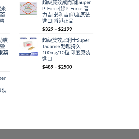
超級雙效威而鋼|Super
$349
禮來
P-Force|綠P-Force|普
through
港藥
力吉|必利吉|印度原裝
$2199
4粒
進口|香港正品
Price
$
329
–
$
2199
range:
利勁膜
超級雙效犀利士Super
$329
 鹽
Tadarise 勃起持久
through
港藥
100mg/10粒 印度原裝
$2199
進口
Price
$
489
–
$
2500
:
range:
er
$489
ugh
through
原裝
9
$2500
:
ugh
0