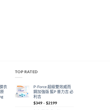
TOP RATED
鋼膜衣
P-Force 超級雙效威而
瑞原
鋼加強版 藍P 普力吉 必
mg
利吉
Price
$
349
–
$
2199
range: