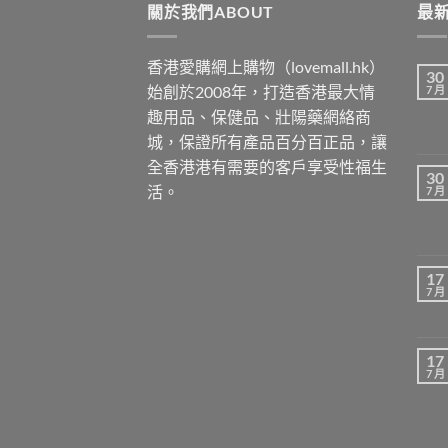
關於我們ABOUT
$1299
最新
香港愛購網上購物（lovemall.hk）
30
始創於2008年，打造香港最大情
7 月
趣用品、保健品、壯陽藥網絡商
城，保證所有產品百分百正品，讓
全香港港有需要的客戶享受性福生
30
活。
7 月
17
7 月
17
7 月