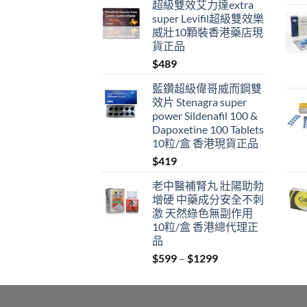
超級雙效艾力達extra
super Levifil超級雙效樂
威壯10顆裝香港藥店現
貨正品
$
489
藍鑽超級偉哥威而鋼雙
效片 Stenagra super
power Sildenafil 100 &
Dapoxetine 100 Tablets
10粒/盒 香港現貨正品
$
419
老中醫補腎丸 壯陽助勃
增硬 中藥成分安全不刺
激 天然綠色無副作用
10粒/盒 香港總代理正
品
Price
$
599
–
$
1299
range:
$599
through