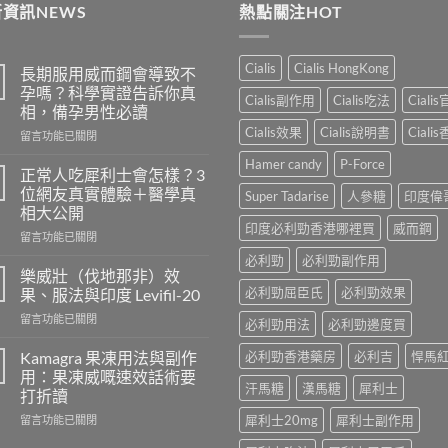
資訊NEWS
熱點關注HOT
Cialis
Cialis HongKong
長期服用威而鋼會導致不
孕嗎？科學實證告訴你真
Cialis副作用
Cialis吃法
Ciali
相，備孕男性必讀
Cialis效果
Cialis說明書
Ciali
在
留言功能已關閉
〈長
Hamer candy
P-Force
期
正常人吃犀利士會怎樣？3
服
位網友真實體驗＋醫學真
Super Tadarise
人參糖
印度偉
用
相大公開
威
印度必利勁香港哪裡買
威而鋼
在
而
留言功能已關閉
〈正
鋼
必利勁
必利勁副作用
常
會
樂威壯（伐地那非）效
人
導
必利勁屈臣氏
必利勁效果
果、服法與印度 Levifil-20
吃
致
在
留言功能已關閉
犀
不
必利勁用法
必利勁邊度買
〈樂
利
孕
威
士
Kamagra 果凍用法與副作
必利勁香港藥房
必利吉
悍馬
嗎？
壯
會
科
用：果凍威嘅速效話術要
（伐
汗馬糖
漢馬糖
犀利士
怎
學
打折讀
地
樣？
實
在
犀利士20mg
犀利士副作用
那
留言功能已關閉
3
證
〈Kamagra
非）
位
告