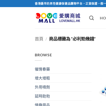
Skip
香港最早的男性健康保健品購物平台，正貨保證，假
to
content
HO
首頁
/
商品標籤為 “必利勁幾錢”
BROWSE
催情春藥
增大增粗
外用噴劑
延時助勃
情趣用品