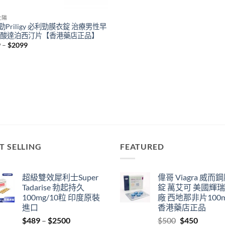
壯陽
勁Priligy 必利勁膜衣錠 治療男性早
鹽酸達泊西汀片【香港藥店正品】
Price
9
–
$
2099
range:
$799
through
$2099
T SELLING
FEATURED
超級雙效犀利士Super
偉哥 Viagra 威而
Tadarise 勃起持久
錠 萬艾可 美國輝
100mg/10粒 印度原裝
廠 西地那非片100
進口
香港藥店正品
Price
Original
Current
$
489
–
$
2500
$
500
$
450