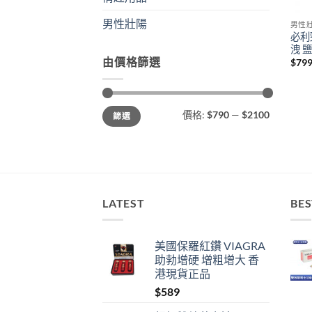
男性壯陽
男性
必利
洩 
由價格篩選
$
79
最
最
價格:
$790
—
$2100
篩選
低
高
價
價
格
格
LATEST
BES
美國保羅紅鑽 VIAGRA
助勃增硬 增粗增大 香
港現貨正品
$
589