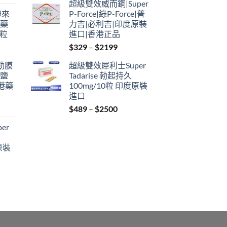
超級雙效威而鋼|Super
$349
禮來
P-Force|綠P-Force|普
through
港藥
力吉|必利吉|印度原裝
$2199
4粒
進口|香港正品
Price
$
329
–
$
2199
range:
利勁膜
超級雙效犀利士Super
$329
 鹽
Tadarise 勃起持久
through
港藥
100mg/10粒 印度原裝
$2199
進口
Price
$
489
–
$
2500
:
range:
er
$489
ugh
through
原裝
9
$2500
:
ugh
0