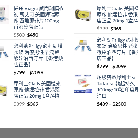
range:
price
price
偉哥 Viagra 威而鋼膜衣
犀利士Cialis 美國
$489
was:
is:
錠 萬艾可 美國輝瑞原
原廠 他達拉非 香
through
$500.
$450.
廠 西地那非片100mg
店正品 20mg 1盒/
$2500
香港藥店正品
Original
Current
$
399
$
369
Original
Current
$
500
$
450
price
price
必利勁Priligy 必
price
price
was:
is:
必利勁Priligy 必利勁膜
衣錠 治療男性早洩
was:
is:
$399.
$369.
衣錠 治療男性早洩 鹽
酸達泊西汀片【香
$500.
$450.
酸達泊西汀片【香港藥
店正品】
店正品】
Price
$
799
–
$
2099
Price
$
799
–
$
2099
range
超級雙效犀利士Sup
range:
$799
犀利士Cialis 美國禮來
Tadarise 勃起持久
$799
thro
原廠 他達拉非 香港藥
100mg/10粒 印度
through
$209
店正品 20mg 1盒/4粒
進口
$2099
Original
Current
Price
$
399
$
369
$
489
–
$
2500
price
price
range
was:
is:
$489
$399.
$369.
thro
$250